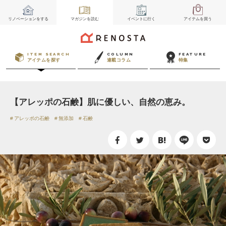
リノベーション
をする
マガジン
を読む
イベント
に行く
アイテム
を買う
ITEM SEARCH
COLUMN
FEATURE
アイテムを探す
連載コラム
特集
【アレッポの石鹸】肌に優しい、自然の恵み。
アレッポの石鹸
無添加
石鹸