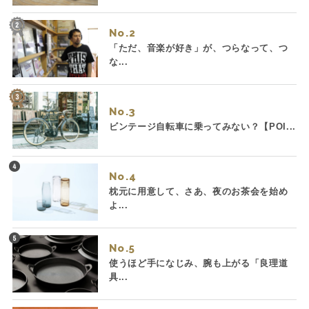
No.
「ただ、音楽が好き」が、つらなって、つ
な...
No.
ビンテージ自転車に乗ってみない？【POI...
No.
枕元に用意して、さあ、夜のお茶会を始め
よ...
No.
使うほど手になじみ、腕も上がる「良理道
具...