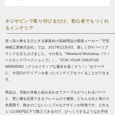
ネジやピンで取り付けるだけ。初心者でもつくれ
るインテリア
突っ張り棒を主力とする家庭向け収納用品の開発メーカー『平安
伸銅工業株式会社』では、2017年12月4日、新しくDIYパーツブ
ランドを立ち上げました。その名も『Weekend Workshop（ウィ
ークエンドワークショップ）』。
“
STAY YOUR CREATIVE
WEEKEND!（クリエイティブな週末を過ごそう！）”をテーマ
に、
今流行のアイアンを使ったインテリアをつくることができま
す。
商品は、市販の木板と組み合わせてテーブルがつくれるパーツ
と、壁に棚を設置できるフレームの２種類。どちらも白と黒の２
色展開で、飽きのこないシンプルなデザインが特徴です。どれも
１つ2,000円以下で購入できるので、びっくりするようなお手頃