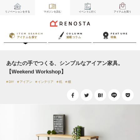
リノベーション
をする
マガジン
を読む
イベント
に行く
アイテム
を買う
ITEM SEARCH
COLUMN
FEATURE
アイテムを探す
連載コラム
特集
あなたの手でつくる、シンプルなアイアン家具。
【Weekend Workshop】
DIY
アイアン
インテリア
机
棚