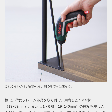
これぐらいのネジ留めなら、初心者でも出来そう。
棚は、
壁にフレーム部品を取り付け、用意した１×４材
（
19×89mm
）、または１×６材（
19×140mm
）の棚板を差し込