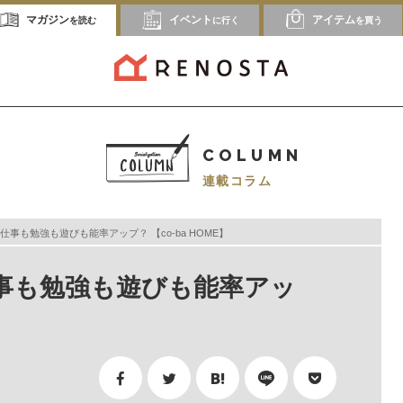
マガジン
イベント
アイテム
を読む
に行く
を買う
COLUMN
連載コラム
事も勉強も遊びも能率アップ？ 【co-ba HOME】
事も勉強も遊びも能率アッ