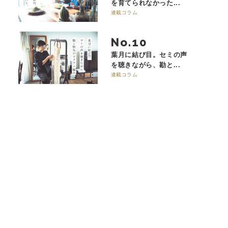
を育てられなかった...
連載コラム
No.
葉月に結び目。セミの声
を聴きながら、勘と...
連載コラム