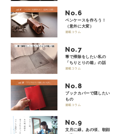
No.
ペンケースを作ろう！
（意外に大変）
連載コラム
No.
箒で掃除をしたい私の
「ちりとりの箱」の話
連載コラム
No.
ブックカバーで隠したい
もの
連載コラム
No.
文月に緑。あの頃、朝顔