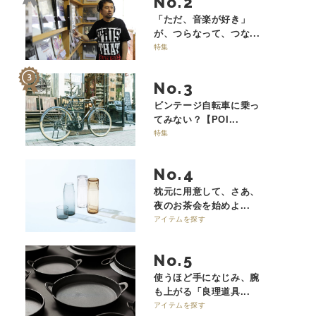
No.
「ただ、音楽が好き」
が、つらなって、つな...
特集
No.
ビンテージ自転車に乗っ
てみない？【POI...
特集
No.
枕元に用意して、さあ、
夜のお茶会を始めよ...
アイテムを探す
No.
使うほど手になじみ、腕
も上がる「良理道具...
アイテムを探す