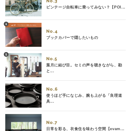
No.
ビンテージ自転車に乗ってみない？【POI...
No.
ブックカバーで隠したいもの
No.
葉月に結び目。セミの声を聴きながら、勘
と...
No.
使うほど手になじみ、腕も上がる「良理道
具...
No.
日常を彩る、衣食住を味わう空間【evam...