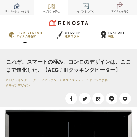
リノベーション
をする
マガジン
を読む
イベント
に行く
アイテム
を買う
ITEM SEARCH
COLUMN
FEATURE
アイテムを探す
連載コラム
特集
これぞ、スマートの極み。コンロのデザインは、ここ
まで進化した。【AEG / IHクッキングヒーター】
IHクッキングヒーター
キッチン
スタイリッシュ
ドイツ生まれ
モダンデザイン