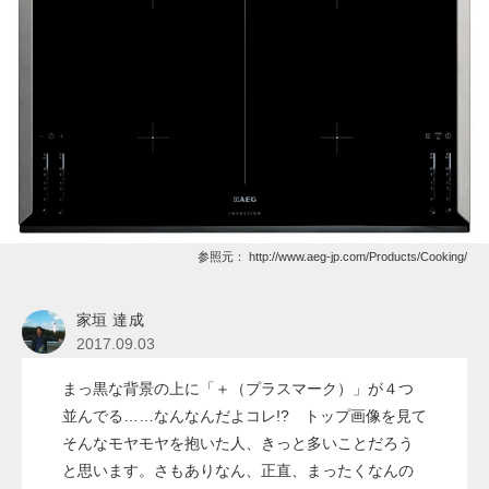
参照元：
http://www.aeg-jp.com/Products/Cooking/
家垣 達成
2017.09.03
まっ黒な背景の上に「＋（プラスマーク）」が４つ
並んでる……なんなんだよコレ!? トップ画像を見て
そんなモヤモヤを抱いた人、きっと多いことだろう
と思います。さもありなん、正直、まったくなんの