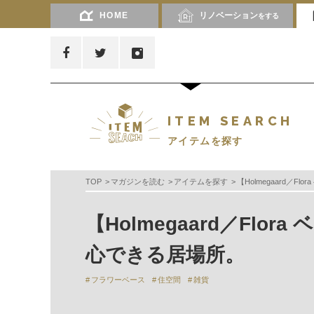
HOME
リノベーション
をする
ITEM SEARCH
アイテムを探す
TOP
マガジンを読む
アイテムを探す
【Holmegaard／
【Holmegaard／Fl
心できる居場所。
フラワーベース
住空間
雑貨