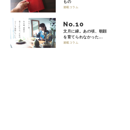
もの
連載コラム
No.
文月に緑。あの頃、朝顔
を育てられなかった...
連載コラム