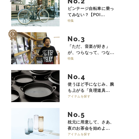
No.
ビンテージ自転車に乗っ
てみない？【POI...
特集
No.
「ただ、音楽が好き」
が、つらなって、つな...
特集
No.
使うほど手になじみ、腕
も上がる「良理道具...
アイテムを探す
No.
枕元に用意して、さあ、
夜のお茶会を始めよ...
アイテムを探す