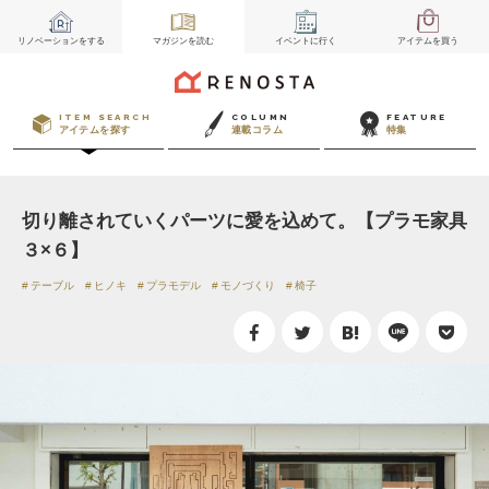
リノベーション
をする
マガジン
を読む
イベント
に行く
アイテム
を買う
ITEM SEARCH
COLUMN
FEATURE
アイテムを探す
連載コラム
特集
切り離されていくパーツに愛を込めて。【プラモ家具
３×６】
テーブル
ヒノキ
プラモデル
モノづくり
椅子