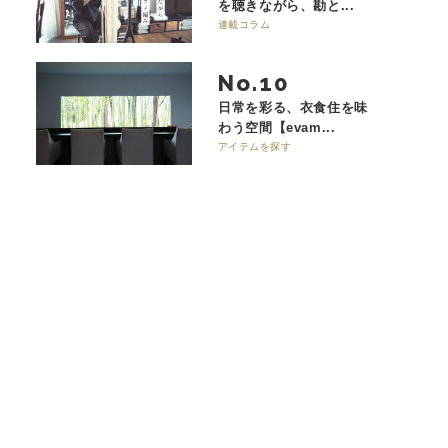
を聴きながら、勘と...
連載コラム
No.
日常を彩る、衣食住を味
わう空間【evam...
アイテムを探す