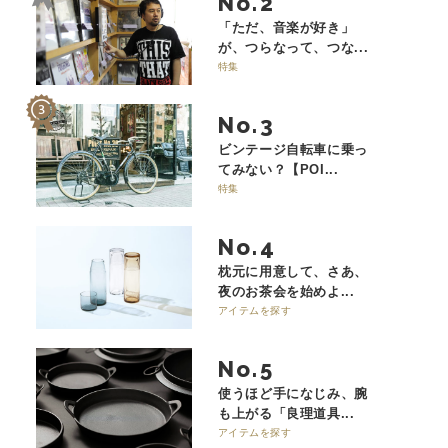
No.
「ただ、音楽が好き」
が、つらなって、つな...
特集
No.
ビンテージ自転車に乗っ
てみない？【POI...
特集
No.
枕元に用意して、さあ、
夜のお茶会を始めよ...
アイテムを探す
No.
使うほど手になじみ、腕
も上がる「良理道具...
アイテムを探す