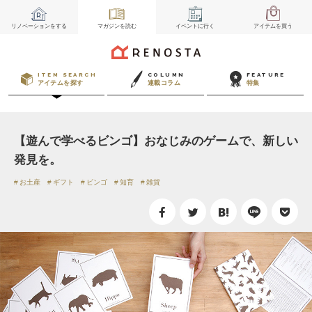
リノベーション
をする
マガジン
を読む
イベント
に行く
アイテム
を買う
ITEM SEARCH
COLUMN
FEATURE
アイテムを探す
連載コラム
特集
【遊んで学べるビンゴ】おなじみのゲームで、新しい
発見を。
お土産
ギフト
ビンゴ
知育
雑貨