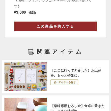
（価格・ラインナップは2018年６月現在のもので
す）
¥3,000
（税別）
この商品を購入する
関連アイテム
【ここに行ってきました】お土産
を、もっと特別に。
アイテムを探す
【薬味専用おろし金】食卓に置きた
い、小さな縁起物。