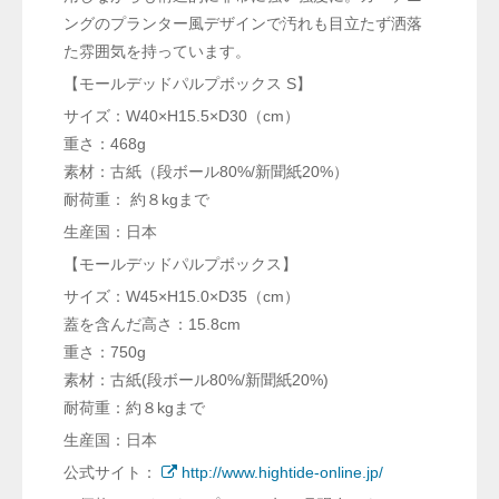
ングのプランター風デザインで汚れも目立たず洒落
た雰囲気を持っています。
【モールデッドパルプボックス S】
サイズ：W40×H15.5×D30（cm）
重さ：468g
素材：古紙（段ボール80%/新聞紙20%）
耐荷重： 約８kgまで
生産国：日本
【モールデッドパルプボックス】
サイズ：W45×H15.0×D35（cm）
蓋を含んだ高さ：15.8cm
重さ：750g
素材：古紙(段ボール80%/新聞紙20%)
耐荷重：約８kgまで
生産国：日本
公式サイト：
http://www.hightide-online.jp/