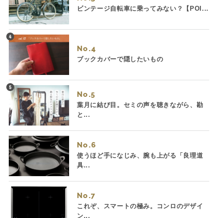
ビンテージ自転車に乗ってみない？【POI...
No.
ブックカバーで隠したいもの
No.
葉月に結び目。セミの声を聴きながら、勘
と...
No.
使うほど手になじみ、腕も上がる「良理道
具...
No.
これぞ、スマートの極み。コンロのデザイ
ン...