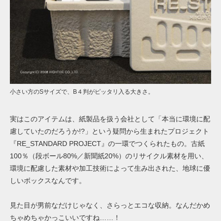
小さい方のSサイズで、B４判がピッタリ入る大きさ。
実はこのアイテムは、紙製品を扱う会社として「本当に環境に配
慮していたのだろうか!?」という疑問から生まれたプロジェクト
『RE_STANDARD PROJECT』の一環でつくられたもの。古紙
100％（段ボール80%／新聞紙20%）のリサイクル素材を用い、
環境に配慮した素材や加工技術によって生み出された、地球に優
しいボックスなんです。
見た目が男前なだけじゃなく、さらっとエコな収納。なんだかめ
ちゃめちゃかっこいいですね……！