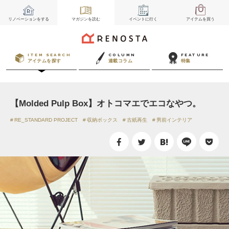
リノベーション
をする
マガジン
を読む
イベント
に行く
アイテム
を買う
ITEM SEARCH
COLUMN
FEATURE
アイテムを探す
連載コラム
特集
【Molded Pulp Box】オトコマエでエコなやつ。
RE_STANDARD PROJECT
収納ボックス
古紙再生
男前インテリア