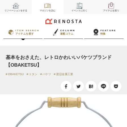
リノベーション
をする
マガジン
を読む
イベント
に行く
アイテム
を買う
ITEM SEARCH
COLUMN
FEATURE
アイテムを探す
連載コラム
特集
基本をおさえた、レトロかわいいバケツブランド
【OBAKETSU】
OBAKETSU
トタン
バケツ
渡辺金属工業