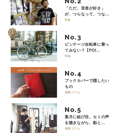
No.
「ただ、音楽が好き」
が、つらなって、つな...
特集
No.
ビンテージ自転車に乗っ
てみない？【POI...
特集
No.
ブックカバーで隠したい
もの
連載コラム
No.
葉月に結び目。セミの声
を聴きながら、勘と...
連載コラム