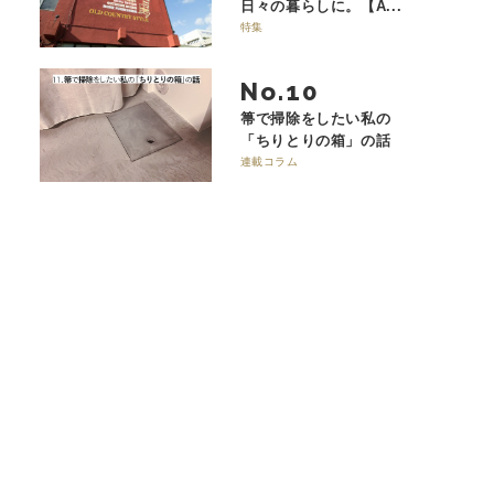
日々の暮らしに。【A...
特集
No.
箒で掃除をしたい私の
「ちりとりの箱」の話
連載コラム