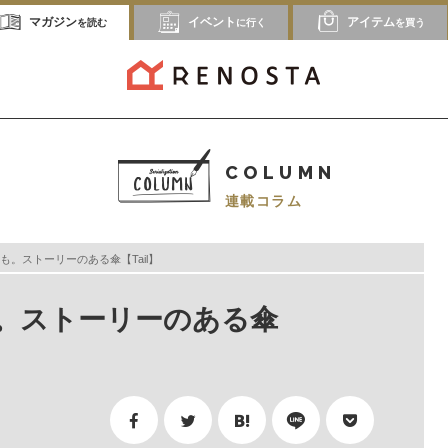
マガジン
イベント
アイテム
を読む
に行く
を買う
COLUMN
連載コラム
。ストーリーのある傘【Tail】
。ストーリーのある傘