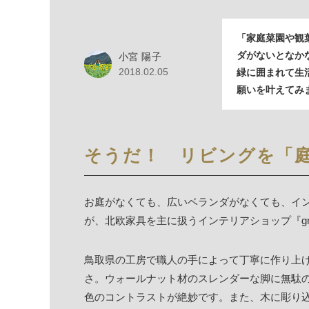
「家庭菜園や観
ダがないとなか
小宮 陽子
2018.02.05
緑に囲まれて生
願いを叶えてみ
そうだ！ リビングを「庭
お庭がなくても、広いベランダがなくても、イ
が、北欧家具を主に扱うインテリアショップ『greenic
鳥取県の工房で職人の手によって丁寧に作り上
さ。ウォールナット材のスレンダーな脚に無駄
色のコントラストが絶妙です。また、木に彫り