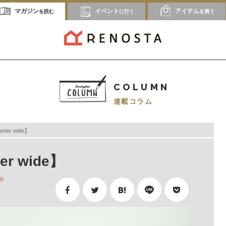
マガジン
イベント
アイテム
を読む
に行く
を買う
COLUMN
連載コラム
er wide】
r wide】
物