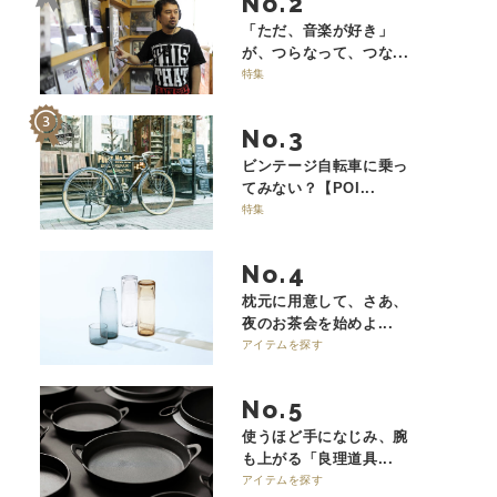
No.
「ただ、音楽が好き」
が、つらなって、つな...
特集
No.
ビンテージ自転車に乗っ
てみない？【POI...
特集
No.
枕元に用意して、さあ、
夜のお茶会を始めよ...
アイテムを探す
No.
使うほど手になじみ、腕
も上がる「良理道具...
アイテムを探す