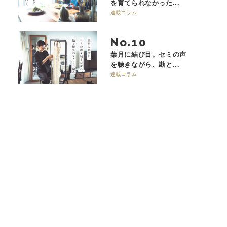
を育てられなかった...
連載コラム
No.
葉月に結び目。セミの声
を聴きながら、勘と...
連載コラム