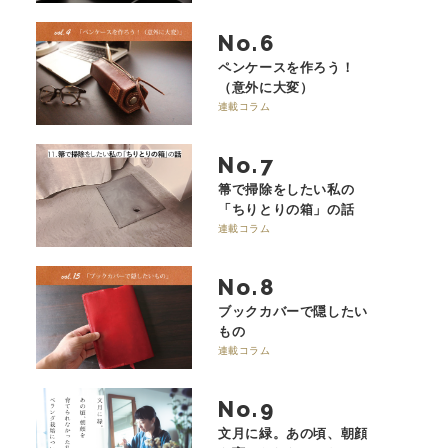
No.
ペンケースを作ろう！
（意外に大変）
連載コラム
No.
箒で掃除をしたい私の
「ちりとりの箱」の話
連載コラム
No.
ブックカバーで隠したい
もの
連載コラム
No.
文月に緑。あの頃、朝顔