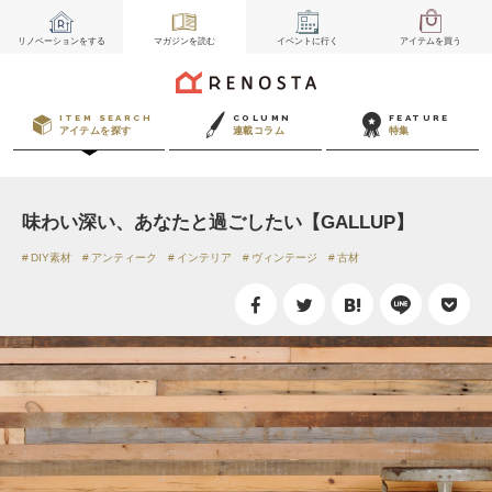
リノベーション
をする
マガジン
を読む
イベント
に行く
アイテム
を買う
ITEM SEARCH
COLUMN
FEATURE
アイテムを探す
連載コラム
特集
味わい深い、あなたと過ごしたい【GALLUP】
DIY素材
アンティーク
インテリア
ヴィンテージ
古材