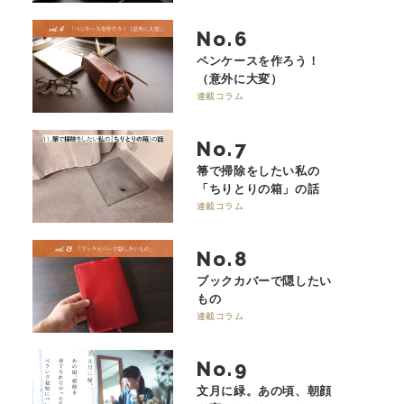
No.
ペンケースを作ろう！
（意外に大変）
連載コラム
No.
箒で掃除をしたい私の
「ちりとりの箱」の話
連載コラム
No.
ブックカバーで隠したい
もの
連載コラム
No.
文月に緑。あの頃、朝顔