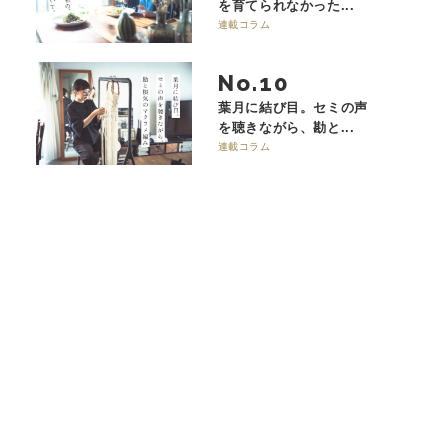
を育てられなかった...
連載コラム
No.
葉月に結び目。セミの声
を聴きながら、勘と...
連載コラム