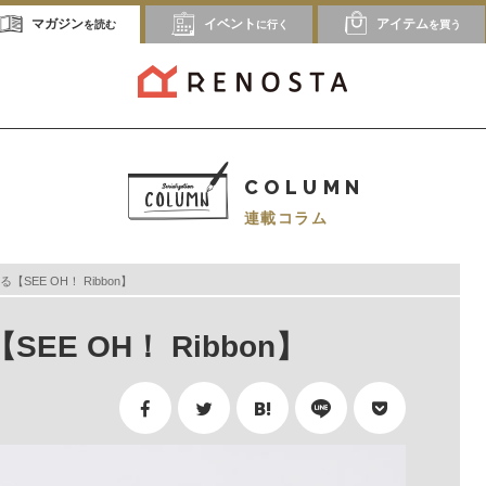
マガジン
イベント
アイテム
を読む
に行く
を買う
COLUMN
連載コラム
SEE OH！ Ribbon】
E OH！ Ribbon】