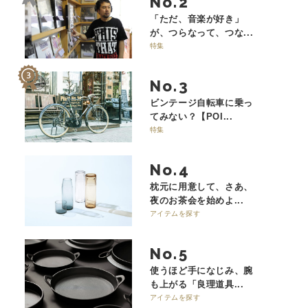
No.
「ただ、音楽が好き」
が、つらなって、つな...
特集
No.
ビンテージ自転車に乗っ
てみない？【POI...
特集
No.
枕元に用意して、さあ、
夜のお茶会を始めよ...
アイテムを探す
No.
使うほど手になじみ、腕
も上がる「良理道具...
アイテムを探す