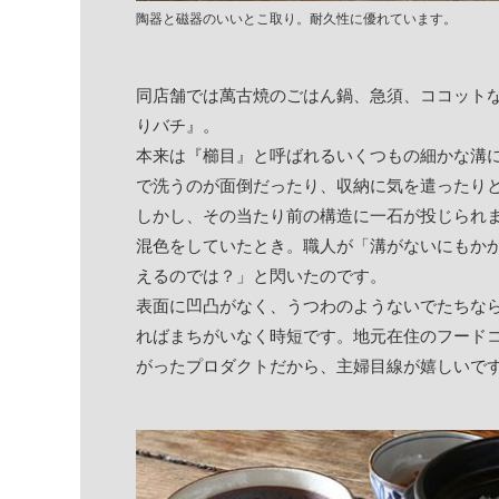
陶器と磁器のいいとこ取り。耐久性に優れています。
同店舗では萬古焼のごはん鍋、急須、ココット
りバチ』。
本来は『櫛目』と呼ばれるいくつもの細かな溝
で洗うのが面倒だったり、収納に気を遣ったり
しかし、その当たり前の構造に一石が投じられ
混色をしていたとき。職人が「溝がないにもか
えるのでは？」と閃いたのです。
表面に凹凸がなく、うつわのようないでたちな
ればまちがいなく時短です。地元在住のフード
がったプロダクトだから、主婦目線が嬉しいで