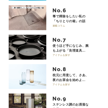
No.
箒で掃除をしたい私の
「ちりとりの箱」の話
連載コラム
No.
使うほど手になじみ、腕
も上がる「良理道具...
アイテムを探す
No.
枕元に用意して、さあ、
夜のお茶会を始めよ...
アイテムを探す
No.
ステンレス調のお洒落な