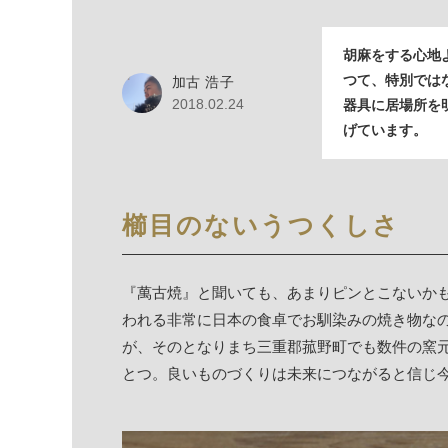
胡麻をする心地
つて、特別では
加古 浩子
2018.02.24
器具に居場所を
げています。
櫛目のないうつくしさ
『萬古焼』と聞いても、あまりピンとこないか
われる非常に日本の食卓でお馴染みの焼き物な
が、そのとなりまち三重郡菰野町でも数件の窯
とつ。良いものづくりは未来につながると信じ