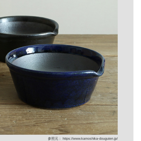
参照元：
https://www.kamoshika-douguten.jp/