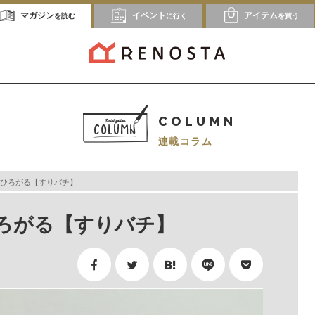
マガジン
イベント
アイテム
を読む
に行く
を買う
COLUMN
連載コラム
ひろがる【すりバチ】
ろがる【すりバチ】