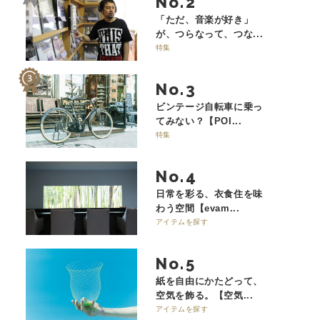
No.
「ただ、音楽が好き」
が、つらなって、つな...
特集
No.
ビンテージ自転車に乗っ
てみない？【POI...
特集
No.
日常を彩る、衣食住を味
わう空間【evam...
アイテムを探す
No.
紙を自由にかたどって、
空気を飾る。【空気...
アイテムを探す