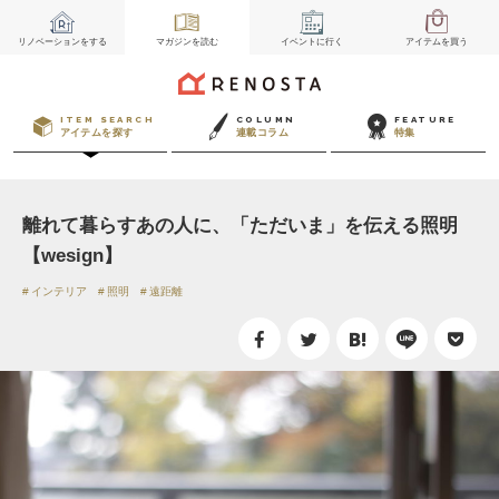
リノベーション
をする
マガジン
を読む
イベント
に行く
アイテム
を買う
ITEM SEARCH
COLUMN
FEATURE
アイテムを探す
連載コラム
特集
離れて暮らすあの人に、「ただいま」を伝える照明
【wesign】
インテリア
照明
遠距離