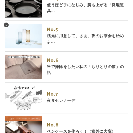
使うほど手になじみ、腕も上がる「良理道
具...
No.
枕元に用意して、さあ、夜のお茶会を始め
よ...
No.
箒で掃除をしたい私の「ちりとりの箱」の
話
No.
夜食セレナーデ
No.
ペンケースを作ろう！（意外に大変）