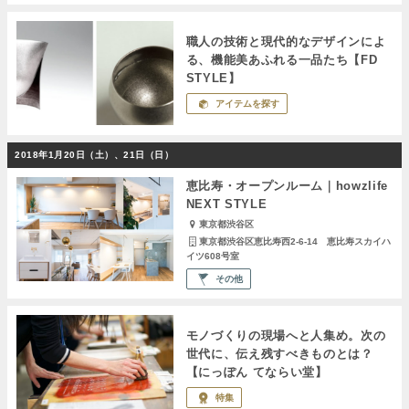
職人の技術と現代的なデザインによ
る、機能美あふれる一品たち【FD
STYLE】
アイテムを探す
2018年1月20日（土）、21日（日）
恵比寿・オープンルーム｜howzlife
NEXT STYLE
東京都渋谷区
東京都渋谷区恵比寿西2-6-14 恵比寿スカイハ
イツ608号室
その他
モノづくりの現場へと人集め。次の
世代に、伝え残すべきものとは？
【にっぽん てならい堂】
特集