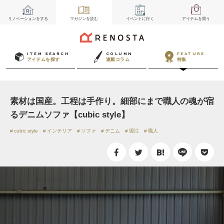
リノベーション
をする
マガジン
を読む
イベント
に行く
アイテム
を買う
ITEM SEARCH
COLUMN
FEATURE
アイテムを探す
連載コラム
特集
素材は国産。工程は手作り。細部にまで職人の魂が宿
るデニムソファ【cubic style】
cubic style
インテリア
ソファ
デニム
堀江
職人