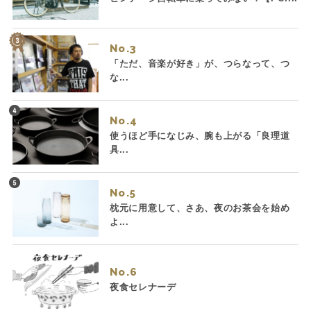
No.
「ただ、音楽が好き」が、つらなって、つ
な...
No.
使うほど手になじみ、腕も上がる「良理道
具...
No.
枕元に用意して、さあ、夜のお茶会を始め
よ...
No.
夜食セレナーデ