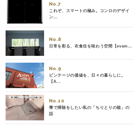
No.
これぞ、スマートの極み。コンロのデザイ
ン...
No.
日常を彩る、衣食住を味わう空間【evam...
No.
ビンテージの価値を、日々の暮らしに。
【A...
No.
箒で掃除をしたい私の「ちりとりの箱」の
話