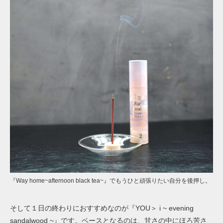
『Way home~afternoon black tea~』でもうひと頑張りたい自分を後押し。
そして１日の終わりにおすすめなのが『YOU＞ i ~ evening
sandalwood ~』です。ベースとなるのは、甘さの中にほろ苦さ