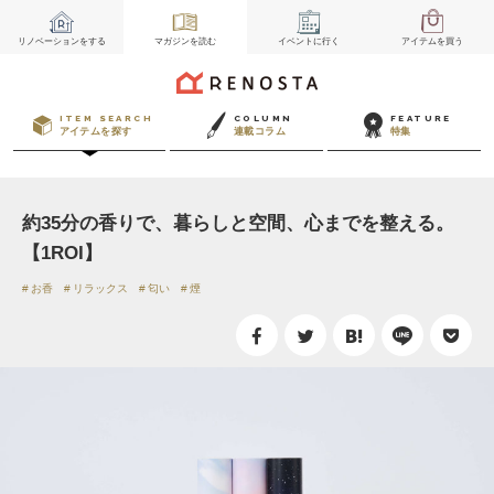
リノベーション
をする
マガジン
を読む
イベント
に行く
アイテム
を買う
ITEM SEARCH
COLUMN
FEATURE
アイテムを探す
連載コラム
特集
約35分の香りで、暮らしと空間、心までを整える。
【1ROI】
お香
リラックス
匂い
煙