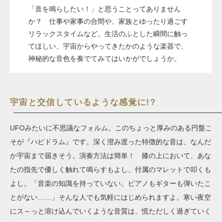
「音を鳴らしたい！」と思うことってありません
か？ 仕事や家事の合間や、家族とゆったり過ごす
リラックスタイムなど。生活のふとした瞬間に触っ
てほしい、宇宙からやってきたかのような楽器で、
神秘的な音色を奏でてみてはいかがでしょうか。
宇宙と交信しているような感覚に!?
UFOみたいに不思議なフォルム。このちょっと厚みのある円盤こ
そが『ハピドラム』です。深く澄み渡った特徴的な音は、なんだ
か宇宙まで届きそう。演奏方法は簡単！ 膝の上において、あな
たの指先で優しく触れて鳴らすもよし、付属のマレットで叩くも
よし。「音楽の知識を持っていない。ピアノもギターも弾いたこ
とがない……」そんな人でも気軽にはじめられますよ。寒い夜空
にス～っと溶け込んでいくような音質は、慌ただしく過ぎていく