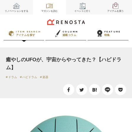
リノベーション
をする
マガジン
を読む
イベント
に行く
アイテム
を買う
ITEM SEARCH
COLUMN
FEATURE
アイテムを探す
連載コラム
特集
癒やしのUFOが、宇宙からやってきた？【ハピドラ
ム】
ドラム
ハピドラム
楽器