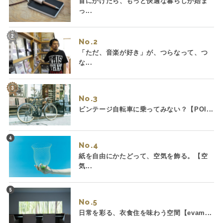
首にかけたら、もっと快適な暮らしが始ま
っ...
No.
「ただ、音楽が好き」が、つらなって、つ
な...
No.
ビンテージ自転車に乗ってみない？【POI...
No.
紙を自由にかたどって、空気を飾る。【空
気...
No.
日常を彩る、衣食住を味わう空間【evam...