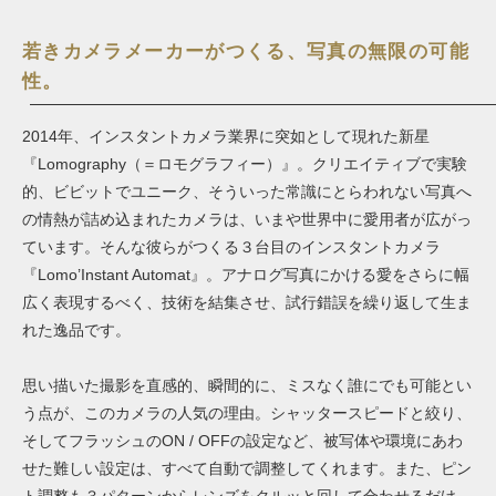
若きカメラメーカーがつくる、写真の無限の可能
性。
2014年、インスタントカメラ業界に突如として現れた新星
『Lomography（＝ロモグラフィー）』。クリエイティブで実験
的、ビビットでユニーク、そういった常識にとらわれない写真へ
の情熱が詰め込まれたカメラは、いまや世界中に愛用者が広がっ
ています。そんな彼らがつくる３台目のインスタントカメラ
『Lomo’Instant Automat』。アナログ写真にかける愛をさらに幅
広く表現するべく、技術を結集させ、試行錯誤を繰り返して生ま
れた逸品です。
思い描いた撮影を直感的、瞬間的に、ミスなく誰にでも可能とい
う点が、このカメラの人気の理由。シャッタースピードと絞り、
そしてフラッシュのON / OFFの設定など、被写体や環境にあわ
せた難しい設定は、すべて自動で調整してくれます。また、ピン
ト調整も３パターンからレンズをクルッと回して合わせるだけ。