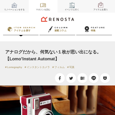
リノベーション
をする
マガジン
を読む
イベント
に行く
アイテム
を買う
ITEM SEARCH
COLUMN
FEATURE
アイテムを探す
連載コラム
特集
アナログだから、何気ない１枚が思い出になる。
【Lomo’Instant Automat】
Lomography
インスタントカメラ
フィルム
写真