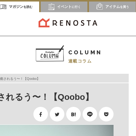
マガジン
イベント
アイテム
を読む
に行く
を買う
COLUMN
連載コラム
癒されるう〜！【Qoobo】
れるう〜！【Qoobo】