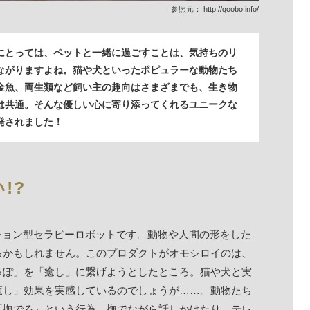
参照元：
http://qoobo.info/
にとっては、ペットと一緒に過ごすことは、気持ちのリ
ながりますよね。猫や犬といったポピュラーな動物たち
金魚、両生類など飼い主の趣向はさまざまでも、生き物
は共通。そんな優しい心に寄り添ってくれるユニークな
発されました！
!?
ッション型セラピーロボットです。動物や人間の形をした
るかもしれません。このプロダクトがオモシロイのは、
っぽ」を「癒し」に繋げようとしたところ。猫や犬と実
癒し」効果を実感しているのでしょうが……。動物たち
「撫でる」という行為。撫でながら話しかけたり、テレ