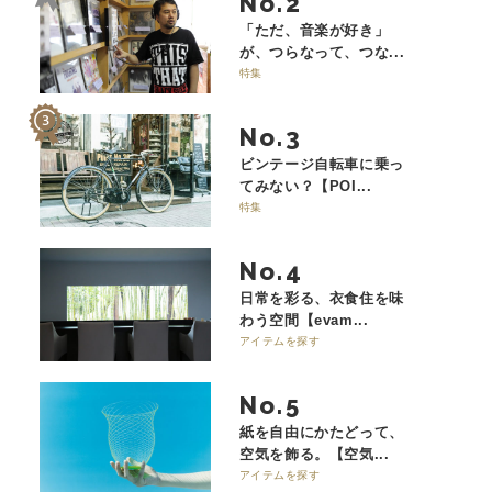
No.
「ただ、音楽が好き」
が、つらなって、つな...
特集
No.
ビンテージ自転車に乗っ
てみない？【POI...
特集
No.
日常を彩る、衣食住を味
わう空間【evam...
アイテムを探す
No.
紙を自由にかたどって、
空気を飾る。【空気...
アイテムを探す