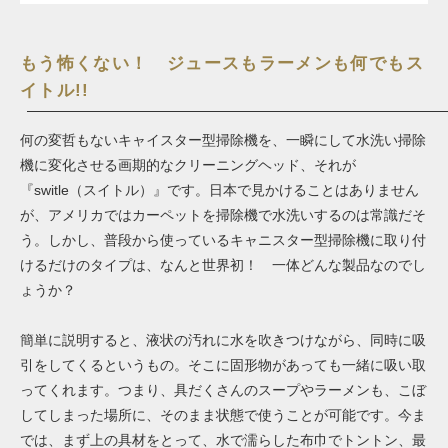
もう怖くない！ ジュースもラーメンも何でもス
イトル!!
何の変哲もないキャイスター型掃除機を、一瞬にして水洗い掃除
機に変化させる画期的なクリーニングヘッド、それが
『switle（スイトル）』です。日本で見かけることはありません
が、アメリカではカーペットを掃除機で水洗いするのは常識だそ
う。しかし、普段から使っているキャニスター型掃除機に取り付
けるだけのタイプは、なんと世界初！ 一体どんな製品なのでし
ょうか？
簡単に説明すると、液状の汚れに水を吹きつけながら、同時に吸
引をしてくるというもの。そこに固形物があっても一緒に吸い取
ってくれます。つまり、具だくさんのスープやラーメンも、こぼ
してしまった場所に、そのまま状態で使うことが可能です。今ま
では、まず上の具材をとって、水で濡らした布巾でトントン、最