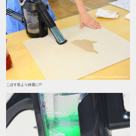
こぼす前より綺麗に!?