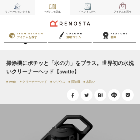
リノベーション
をする
マガジン
を読む
イベント
に行く
アイテム
を買う
ITEM SEARCH
COLUMN
FEATURE
アイテムを探す
連載コラム
特集
掃除機にポチッと「水の力」をプラス。世界初の水洗
いクリーナーヘッド【switle】
switle
クリーナーヘッド
シリウス
掃除機
水洗い