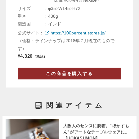
MatteSilver/GlossSilver
サイズ ：φ35×W145×H72
重さ ：438g
製造国 ：インド
公式サイト：
https://100percent.stores.jp/
（価格・ラインナップは2018年７月現在のもので
す）
¥4,320
（税込）
この商品を購入する
関連アイテム
大阪人のセンスに脱帽。“ほかすも
ん”がアートなテーブルウェアに。
【HOKASUMON】