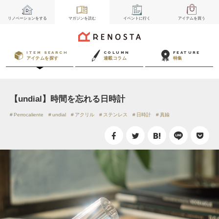
リノベーション
をする
マガジン
を読む
イベント
に行く
アイテム
を買う
ITEM SEARCH
COLUMN
FEATURE
アイテムを探す
連載コラム
特集
【undial】時間を忘れる日時計
Perrocaliente
undial
アクリル
ステンレス
日時計
真鍮