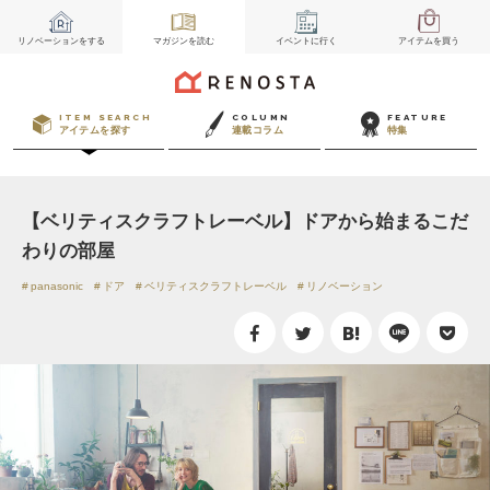
リノベーション
をする
マガジン
を読む
イベント
に行く
アイテム
を買う
ITEM SEARCH
COLUMN
FEATURE
アイテムを探す
連載コラム
特集
【ベリティスクラフトレーベル】ドアから始まるこだ
わりの部屋
panasonic
ドア
ベリティスクラフトレーベル
リノベーション