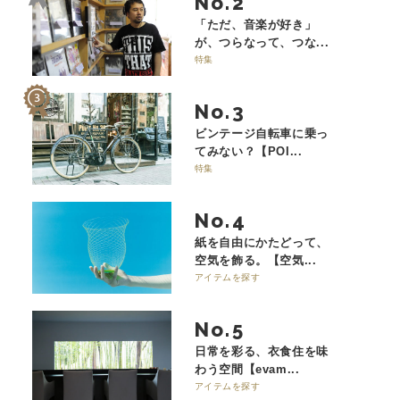
No.
「ただ、音楽が好き」
が、つらなって、つな...
特集
No.
ビンテージ自転車に乗っ
てみない？【POI...
特集
No.
紙を自由にかたどって、
空気を飾る。【空気...
アイテムを探す
No.
日常を彩る、衣食住を味
わう空間【evam...
アイテムを探す