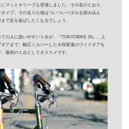
たにマットオリーブも登場しました。その名のとおり、
ータイプ。その走り心地はついついペダルを踏み込ん
所まで足を延ばしたくなるでしょう。
人に扱いやすい１台が、『TOKYOBIKE 26』。上
プギアまで、幅広くカバーした８段変速のワイドギアを
で、最初の１台としてオススメです。