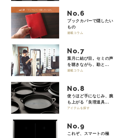
No.
ブックカバーで隠したい
もの
連載コラム
No.
葉月に結び目。セミの声
を聴きながら、勘と...
連載コラム
No.
使うほど手になじみ、腕
も上がる「良理道具...
アイテムを探す
No.
これぞ、スマートの極