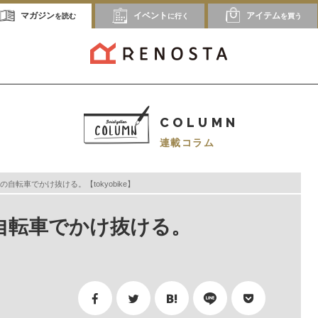
マガジン
イベント
アイテム
を読む
に行く
を買う
COLUMN
連載コラム
自転車でかけ抜ける。【tokyobike】
自転車でかけ抜ける。