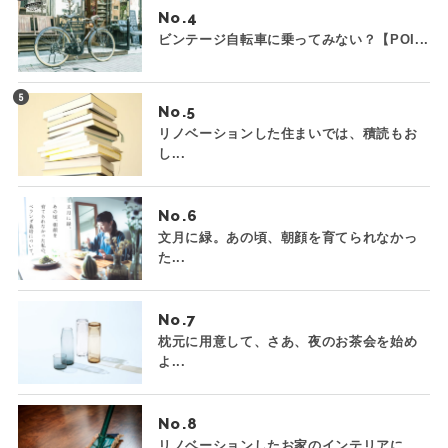
No.
ビンテージ自転車に乗ってみない？【POI...
No.
リノベーションした住まいでは、積読もお
し...
No.
文月に緑。あの頃、朝顔を育てられなかっ
た...
No.
枕元に用意して、さあ、夜のお茶会を始め
よ...
No.
リノベーションしたお家のインテリアに