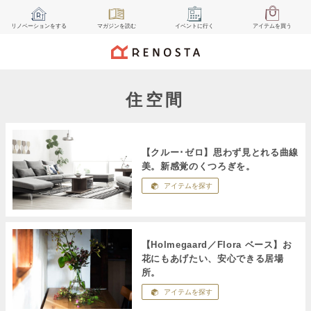
リノベーション
をする
マガジン
を読む
イベント
に行く
アイテム
を買う
住空間
【クルー･ゼロ】思わず見とれる曲線
美。新感覚のくつろぎを。
アイテムを探す
【Holmegaard／Flora ベース】お
花にもあげたい、安心できる居場
所。
アイテムを探す