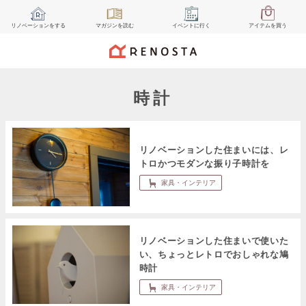
リノベーション
をする
マガジン
を読む
イベント
に行く
アイテム
を買う
時計
リノベーションした住まいには、レ
トロかつモダンな振り子時計を
家具・インテリア
リノベーションした住まいで使いた
い、ちょっとレトロでおしゃれな鳩
時計
家具・インテリア