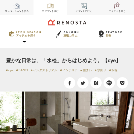
リノベーション
をする
マガジン
を読む
イベント
に行く
アイテム
を買う
ITEM SEARCH
COLUMN
FEATURE
アイテムを探す
連載コラム
特集
豊かな日常は、「水栓」からはじめよう。【cye】
cye
SANEI
インダストリアル
インテリア
住まい
水回り
水栓