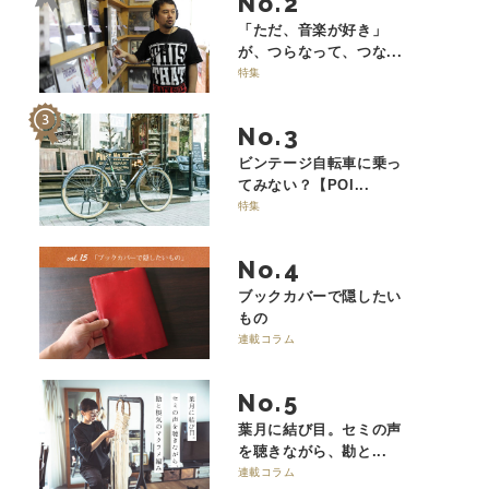
No.
「ただ、音楽が好き」
が、つらなって、つな...
特集
No.
ビンテージ自転車に乗っ
てみない？【POI...
特集
No.
ブックカバーで隠したい
もの
連載コラム
No.
葉月に結び目。セミの声
を聴きながら、勘と...
連載コラム