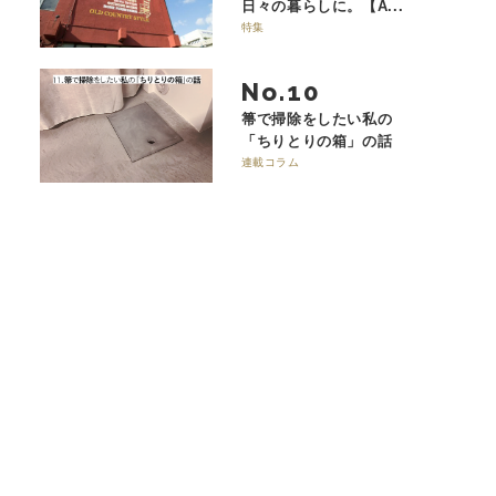
日々の暮らしに。【A...
特集
No.
箒で掃除をしたい私の
「ちりとりの箱」の話
連載コラム