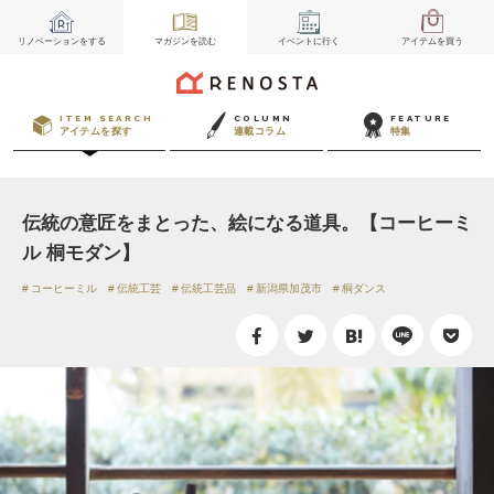
リノベーション
をする
マガジン
を読む
イベント
に行く
アイテム
を買う
ITEM SEARCH
COLUMN
FEATURE
アイテムを探す
連載コラム
特集
伝統の意匠をまとった、絵になる道具。【コーヒーミ
ル 桐モダン】
コーヒーミル
伝統工芸
伝統工芸品
新潟県加茂市
桐ダンス