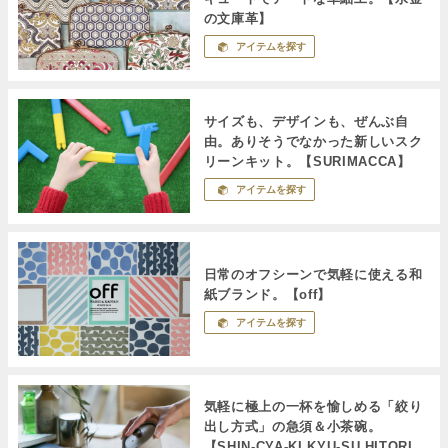
の文庫革】
アイテムを探す
サイズも、デザインも、ぜんぶ自
由。ありそうでなかった新しいスク
リーンキット。【SURIMACCA】
アイテムを探す
日常のオフシーンで気軽に使える和
紙ブランド。【off】
アイテムを探す
気軽に極上の一杯を愉しめる「絞り
出し方式」の急須＆小茶碗。
【SHIN-CYA-KI KYU-SU HITORI