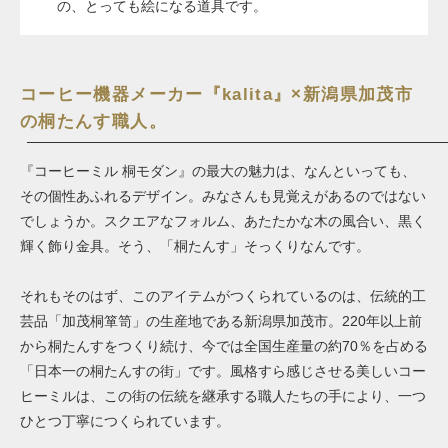
の、とっても絵になる道具です。
コーヒー機器メーカー『kalita』×新潟県加茂市
の桐たんす職人。
『コーヒーミル 桐モダン』の最大の魅力は、なんといっても、
その個性あふれるデザイン。みなさんも見覚えがあるのではない
でしょうか。スクエアなフォルム、あたたかな木の風合い、黒く
輝く飾り金具。そう、「桐たんす」そっくりなんです。
それもそのはず、このアイテムがつくられているのは、伝統的工
芸品「加茂桐箪笥」の生産地である新潟県加茂市。220年以上前
から桐たんすをつくり続け、今では全国生産量の約70％を占める
「日本一の桐たんすの街」です。風格すら感じさせる美しいコー
ヒーミルは、この街の伝統を継承する職人たちの手により、一つ
ひとつ丁寧につくられています。