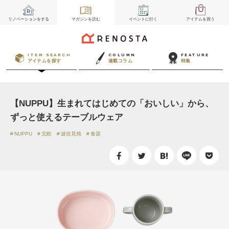
リノベーション
をする
マガジン
を読む
イベント
に行く
アイテム
を買う
ITEM SEARCH
COLUMN
FEATURE
アイテムを探す
連載コラム
特集
【NUPPU】生まれてはじめての「おいしい」から、
ずっと使えるテーブルウェア
NUPPU
北欧
波佐見焼
食器