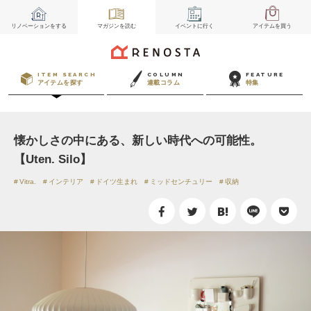
リノベーション
をする
マガジン
を読む
イベント
に行く
アイテム
を買う
ITEM SEARCH
COLUMN
FEATURE
アイテムを探す
連載コラム
特集
懐かしさの中にある、新しい時代への可能性。
【Uten. Silo】
Vitra.
インテリア
ドイツ生まれ
ミッドセンチュリー
収納