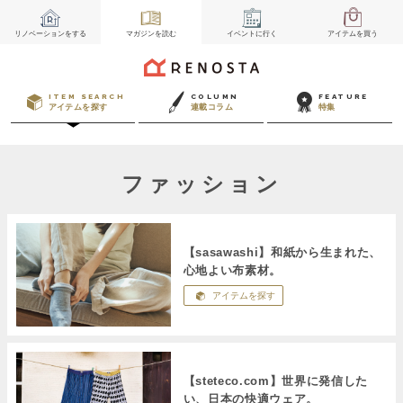
リノベーション
をする
マガジン
を読む
イベント
に行く
アイテム
を買う
ITEM SEARCH
COLUMN
FEATURE
アイテムを探す
連載コラム
特集
ファッション
【sasawashi】和紙から生まれた、
心地よい布素材。
アイテムを探す
【steteco.com】世界に発信した
い、日本の快適ウェア。