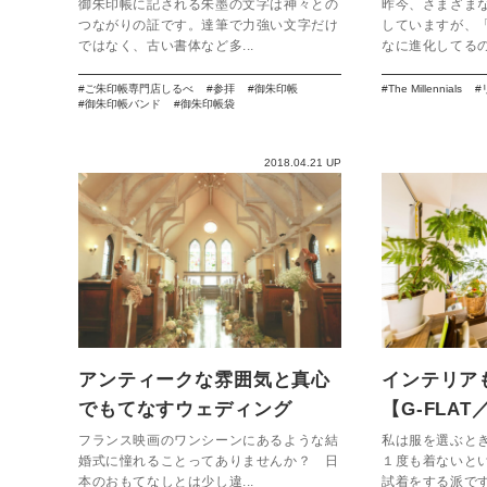
Millennial
御朱印帳に記される朱墨の文字は神々との
昨今、さまざま
つながりの証です。達筆で力強い文字だけ
していますが、
ではなく、古い書体など多...
なに進化してるの
ご朱印帳専門店しるべ
参拝
御朱印帳
The Millennials
御朱印帳バンド
御朱印帳袋
2018.04.21 UP
アンティークな雰囲気と真心
インテリア
でもてなすウェディング
【G-FLAT／
【NEST by THE SEA】
ShowRoo
フランス映画のワンシーンにあるような結
私は服を選ぶと
婚式に憧れることってありませんか？ 日
１度も着ないと
本のおもてなしとは少し違...
試着をする派です