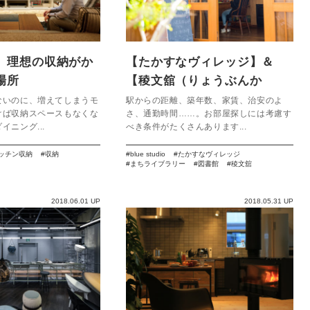
】理想の収納がか
【たかすなヴィレッジ】＆
場所
【稜文舘（りょうぶんか
ん）】暮らしの中でシェアす
ないのに、増えてしまうモ
駅からの距離、築年数、家賃、治安のよ
けば収納スペースもなくな
さ、通勤時間……。お部屋探しには考慮す
るのは……？
イニング...
べき条件がたくさんあります...
ッチン収納
収納
blue studio
たかすなヴィレッジ
まちライブラリー
図書館
稜文舘
2018.06.01 UP
2018.05.31 UP