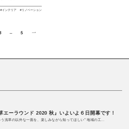
インテリア
リノベーション
3
…
5
エーラウンド 2020 秋』いよいよ６日開幕です！
いう浅草の以外な一面を、楽しみながら知ってほしい” 地域の工...