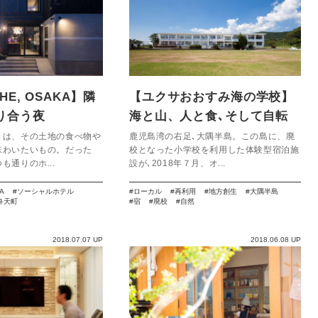
SHE, OSAKA】隣
【ユクサおおすみ海の学校】
り合う夜
海と山、人と食､そして自転
車｡すべてがつながる宿。
きは、その土地の食べ物や
鹿児島湾の右足､大隅半島。この島に、廃
味わいたいもの。だった
校となった小学校を利用した体験型宿泊施
も通りのホ...
設が､2018年７月、オ...
A
ソーシャルホテル
ローカル
再利用
地方創生
大隅半島
弁天町
宿
廃校
自然
2018.07.07 UP
2018.06.08 UP