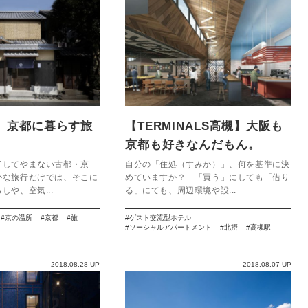
】京都に暮らす旅
【TERMINALS高槻】大阪も
京都も好きなんだもん。
了してやまない古都・京
自分の「住処（すみか）」、何を基準に決
かな旅行だけでは、そこに
めていますか？ 「買う」にしても「借り
しや、空気...
る」にても、周辺環境や設...
京の温所
京都
旅
ゲスト交流型ホテル
ソーシャルアパートメント
北摂
高槻駅
2018.08.28 UP
2018.08.07 UP