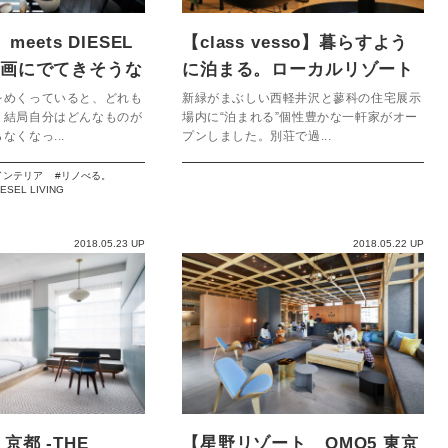
eets DIESEL
【class vesso】暮らすよう
】映画にでてきそうな
に泊まる。ローカルリゾート
なたにも。
を体験して信州移住を考え
をめくっていると、どれも
新緑がまぶしい西軽井沢と蓼科の住宅展示
、結局自分はどんなものが
場内に“泊まれる”個性豊かな一軒家がオー
る。
なくなっ...
プンしました。別荘で過...
インテリア
リノべる。
SEL LIVING
2018.05.23 UP
2018.05.22 UP
 京都 -THE
【星野リゾート OMO5 東京