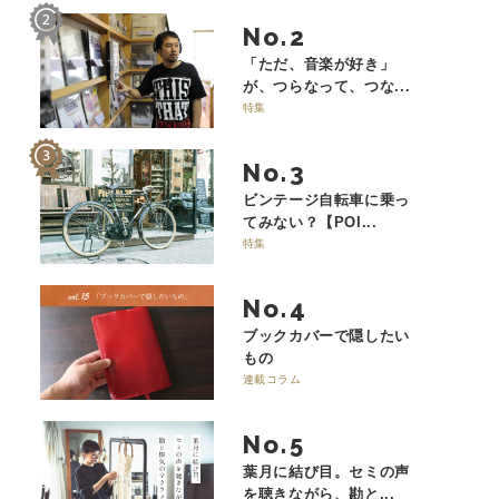
No.
「ただ、音楽が好き」
が、つらなって、つな...
特集
No.
ビンテージ自転車に乗っ
てみない？【POI...
特集
No.
ブックカバーで隠したい
もの
連載コラム
No.
葉月に結び目。セミの声
を聴きながら、勘と...