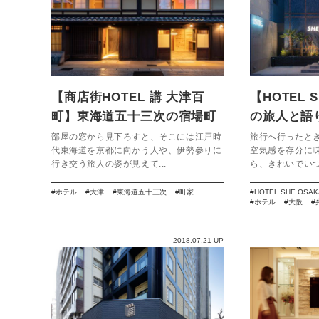
【商店街HOTEL 講 大津百
【HOTEL 
町】東海道五十三次の宿場町
の旅人と語
がかたちを変えて蘇る
部屋の窓から見下ろすと、そこには江戸時
旅行へ行ったと
代東海道を京都に向かう人や、伊勢参りに
空気感を存分に
行き交う旅人の姿が見えて...
ら、きれいでいつ
ホテル
大津
東海道五十三次
町家
HOTEL SHE OSAK
ホテル
大阪
2018.07.21 UP