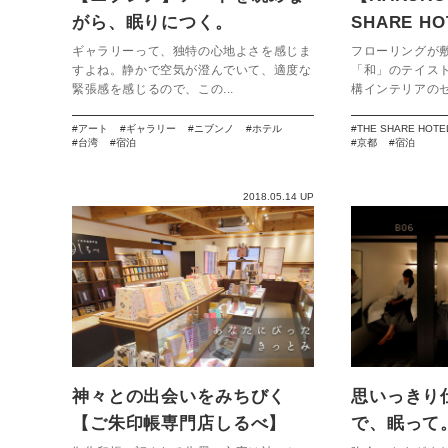
がら、眠りにつく。
SHARE H
の融合を京
ギャラリーって、独特の心地よさを感じま
フローリングが
すよね。静かで空気が澄んでいて、適度な
「和」のテイス
緊張感を感じるので、この...
構インテリアのセ
アート
ギャラリー
ニブンノ
ホテル
THE SHARE HOTE
台湾
宿泊
京都
宿泊
2018.05.14 UP
神々との出会いをみちびく
思いっきり
【ご朱印帳専門店しるべ】
で、眠って。