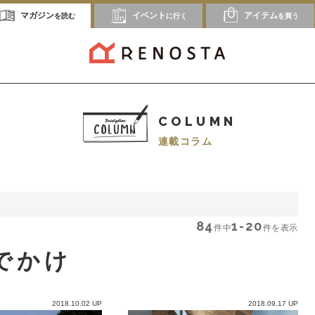
マガジン
イベント
アイテム
を読む
に行く
を買う
COLUMN
連載コラム
84
1-20
件中
件を表示
でかけ
2018.10.02 UP
2018.09.17 UP