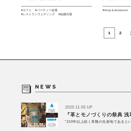
カフェ
パーティー会場
shop＆showroom
レストランウェディング
結婚式場
1
2
NEWS
2020.11.05 UP
『革とモノづくりの祭典 浅草
“150年以上続く革靴の生産地であると