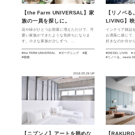
【the Farm UNIVERSAL】家
【リノベる。m
族の一員を探しに。
LIVING
部屋を、あ
花や緑がひとつお部屋に増えただけで、可
インテリア雑誌
愛い家族ができたような気持ちになりま
お洒落に感じて
す。小さな家族が少しずつ、...
好きなのか分から
the FARM UNIVERSAL
ガーデニング
庭
DIESEL LIVIN
植物
リノベる。meets DIE
2018.05.29 UP
【ニブンノ】アートを眺めな
【RAKURO