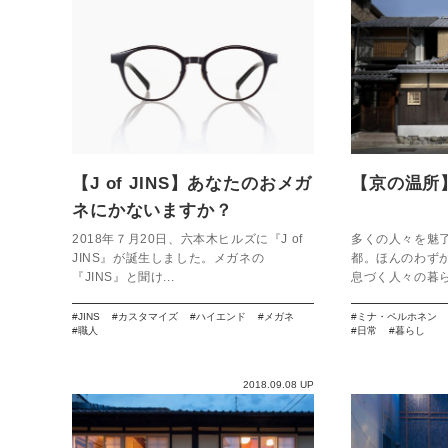
【J of JINS】あなたのおメガ
【京の温所
ネにかないますか？
2018年７月20日、六本木ヒルズに『J of
多くの人々を魅
JINS』が誕生しました。メガネの
都。ほんのわず
『JINS』と聞け...
息づく人々の暮ら
JINS
カスタマイズ
ハイエンド
メガネ
ミナ・ペルホネン
職人
日常
暮らし
2018.09.08 UP