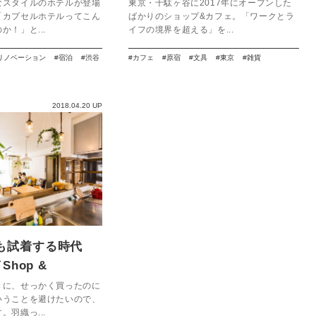
s Shibuya】
なスタイルのホテルが登場
東京・千駄ヶ谷に2017年にオープンした
「カプセルホテルってこん
ばかりのショップ&カフェ。「ワークとラ
か！」と...
イフの境界を超える」を...
リノベーション
宿泊
渋谷
カフェ
原宿
文具
東京
雑貨
2018.04.20 UP
も試着する時代
Shop &
m】
きに、せっかく買ったのに
いうことを避けたいので、
。羽織っ...