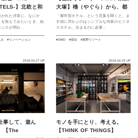
OTELS-】北欧と和
大塚】櫓（やぐら）から、都
都で感じる。
会の風景を眺める。
敷かれた洋室に、なにか
「都市型ホテル」という言葉を聞くと、ま
トを加えてみたいとき、結
ず頭に浮かぶのはシンプルな内装のビジネ
ンスが問わ...
スホテル。泊まるのに必要...
LS
リノベーション
OMO
宿泊
星野リゾート
2018.04.27 UP
2018.04.25 UP
仕事して、遊ん
モノを手にとり、考える。
【The
【THINK OF THINGS】