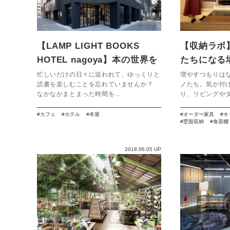
【LAMP LIGHT BOOKS
【収納ラボ
HOTEL nagoya】本の世界を
たちになる
旅する贅沢な場所
忙しいだけの日々に追われて、ゆっくりと
増やすつもりは
読書を楽しむことを忘れていませんか？
ノたち。気が付
なかなかまとまった時間を...
り、リビングやダ
カフェ
ホテル
本屋
オーダー家具
キ
壁面収納
食器棚
2018.06.05 UP