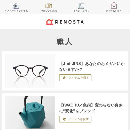
リノベーション
をする
マガジン
を読む
イベント
に行く
アイテム
を買う
職人
【J of JINS】あなたのおメガネにか
ないますか？
アイテムを探す
【IWACHU／急須】変わらない良さ
に“変化”をブレンド
アイテムを探す