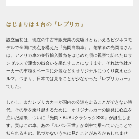
はじまりは１台の『レプリカ』
設立当初は、現在の中古車販売業の先駆けともいえるビジネスモ
デルで全国に拠点を構えた『光岡自動車』。創業者の光岡進さん
は、アメリカ車の並行輸入販売をはじめた頃に視察で訪れたロサ
ンゼルスで運命の出会いを果たすことになります。それは他社メ
ーカーの車種をベースに外装などをオリジナルにつくり変えたク
ルマ。つまり、日本では見ることが少なかった『レプリカカー』
でした。
しかし、まだレプリカカーが国内の公道を走ることができない時
代。その壁を乗り越えるために、オリジナルカーの開発に心血を
注いだ結果、ついに『光岡・BUBUクラシックSSK』が誕生しま
す。実はこの車、あの『ルパン三世』が劇中で乗っていたことで
知られるもの。気づかないうちに見たことがあるかもしれませ