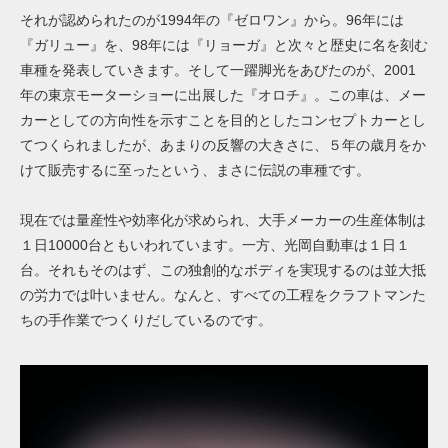
それが認められたのが1994年の『ゼロワン』から。96年には
『ガリュー』を、98年には『リョーガ』と次々と歴史に名を刻む
車種を発表していきます。そして一躍脚光をあびたのが、2001
年の東京モーターショーに出展した『オロチ』。この車は、メー
カーとしての方向性を示すことを目的としたコンセプトカーとし
てつくられましたが、あまりの反響の大きさに、５年の歳月をか
けて販売するに至ったという、まさに伝説の車種です。
現在では量産性や効率化が求められ、大手メーカーの生産体制は
１日10000台ともいわれています。一方、光岡自動車は１日１
台。それもそのはず、この独創的なボディを実現するのは並大抵
の労力では叶いません。なんと、すべての工程をクラフトマンた
ちの手作業でつくりだしているのです。