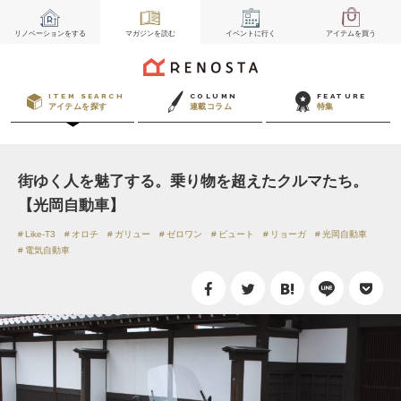
リノベーション
をする
マガジン
を読む
イベント
に行く
アイテム
を買う
ITEM SEARCH
COLUMN
FEATURE
アイテムを探す
連載コラム
特集
街ゆく人を魅了する。乗り物を超えたクルマたち。
【光岡自動車】
Like-T3
オロチ
ガリュー
ゼロワン
ビュート
リョーガ
光岡自動車
電気自動車