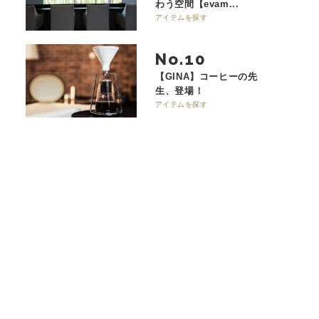
わう空間【evam...
アイテムを探す
No.
【GINA】コーヒーの先
生、登場！
アイテムを探す