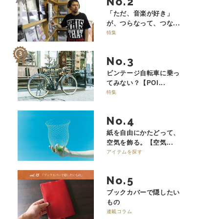
No.
「ただ、音楽が好き」
が、つらなって、つな...
特集
No.
ビンテージ自転車に乗っ
てみない？【POI...
特集
No.
紙を自由にかたどって、
空気を飾る。【空気...
アイテムを探す
No.
ブックカバーで隠したい
もの
連載コラム