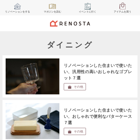
リノベーション
をする
マガジン
を読む
イベント
に行く
アイテム
を買う
ダイニング
リノベーションした住まいで使いた
い、汎用性の高いおしゃれなゴブレ
ット７選
その他
リノベーションした住まいで使いた
い、おしゃれで便利なバターケース
７選
その他