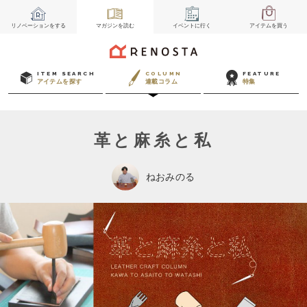
リノベーション
をする
マガジン
を読む
イベント
に行く
アイテム
を買う
ITEM SEARCH
COLUMN
FEATURE
アイテムを探す
連載コラム
特集
革と麻糸と私
ねおみのる