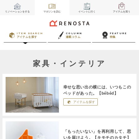
リノベーション
をする
マガジン
を読む
イベント
に行く
アイテム
を買う
ITEM SEARCH
COLUMN
FEATURE
アイテムを探す
連載コラム
特集
家具・インテリア
幸せな思い出の横には、いつもこの
ベッドがあった。【bébéd】
アイテムを探す
「もったいない」を再利用して、思
いを届けよう。【キモチのカタチ】